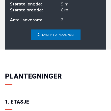
Største lengde:
9 m
Største bredde:
6 m
Antall soverom:
2
LAST NED PROSPEKT
PLANTEGNINGER
1. ETASJE