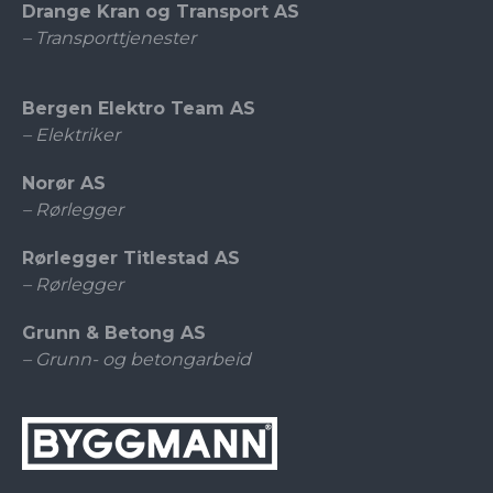
Drange Kran og Transport AS
– Transporttjenester
Bergen Elektro Team AS
– Elektriker
Norør AS
– Rørlegger
Rørlegger Titlestad AS
– Rørlegger
Grunn & Betong AS
– Grunn- og betongarbeid