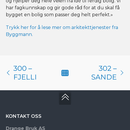
og hjelper deg hele veien fra idé til ferdig bolig. Vi
har fagkunnskap og gir gode råd for at du skal få
bygget en bolig som passer deg helt perfekt.»
Trykk her for å lese mer om arkitekttjenester fra
Byggmann.
300 –
302 –
FJELLI
SANDE
KONTAKT OSS
Drange Bruk AS