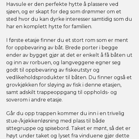
Havsule er den perfekte hytte å plassere ved
sjøen, og er skapt for deg som drømmer om et
sted hvor du kan dyrke interesser samtidig som du
har en komplett hytte for familien.
I første etasje finner du et stort rom som er ment
for oppbevaring av båt. Brede porter i begge
ender av bygget gjør at det er enkelt å få båten ut
og inn av rorbuen, og langveggene egner seg
godt til oppbevaring av fiskeutstyr og
vedlikeholdsprodukter til båten. Du finner også et
grovkjøkken for sløying av fisk i denne etasjen,
samt adskilt trappeoppgang til oppholds- og
soverom i andre etasje.
Går du opp trappen kommer du inn i en trivelig
stue-/kjøkkenløsning med plass til både
sittegruppe og spisebord. Taket er mønt, så det er
høyt under taket og lyset fra vinduene gjør dette