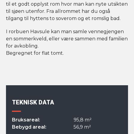
til et godt opplyst rom hvor man kan nyte utsikten
til sjøen utenfor. Fra allrommet har du også
tilgang til hyttens to soverom og et romslig bad.
I rorbuen Havsule kan man samle vennegjengen
en sommerkveld, eller være sammen med familien
for avkobling.
Begregnet for flat tomt.
TEKNISK DATA
Bruksareal:
95,8 m²
Bebygd areal:
56,9 m²