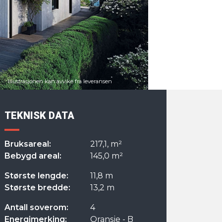
TEKNISK DATA
Bruksareal:
217,1, m²
Bebygd areal:
145,0 m²
Største lengde:
11,8 m
Største bredde:
13,2 m
Antall soverom:
4
Energimerking:
Oransje - B