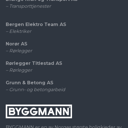
– Transporttjenester
Bergen Elektro Team AS
– Elektriker
Norør AS
– Rørlegger
Rørlegger Titlestad AS
– Rørlegger
Grunn & Betong AS
– Grunn- og betongarbeid
BYGGMANN er en av Norges største boligkjeder av