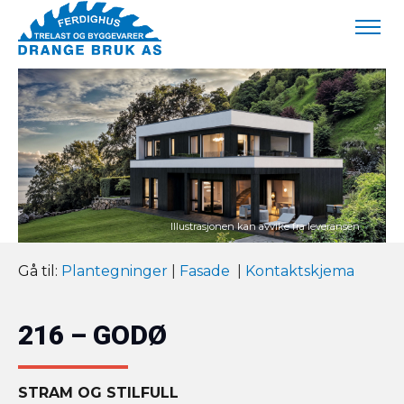
Gå til:
Plantegninger
|
Fasade
|
Kontaktskjema
216 – GODØ
STRAM OG STILFULL