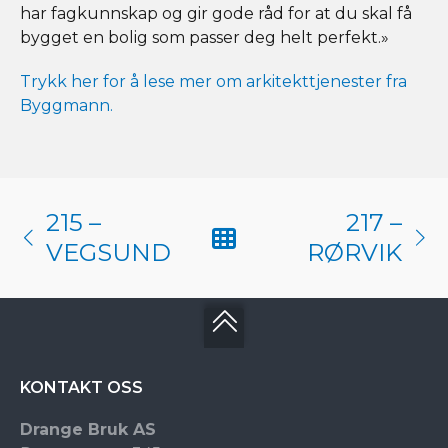
har fagkunnskap og gir gode råd for at du skal få
bygget en bolig som passer deg helt perfekt.»
Trykk her for å lese mer om arkitekttjenester fra
Byggmann.
215 –
217 –
VEGSUND
RØRVIK
KONTAKT OSS
Drange Bruk AS