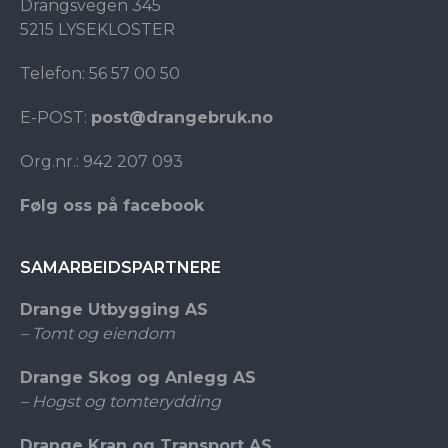
Drangsvegen 345
5215 LYSEKLOSTER
Telefon: 56 57 00 50
E-POST:
post@drangebruk.no
Org.nr.: 942 207 093
Følg oss på facebook
SAMARBEIDSPARTNERE
Drange Utbygging AS
– Tomt og eiendom
Drange Skog og Anlegg AS
– Hogst og tomterydding
Drange Kran og Transport AS