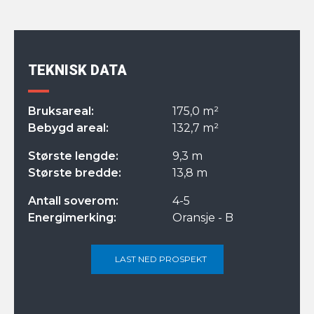
TEKNISK DATA
Bruksareal:
175,0 m²
Bebygd areal:
132,7 m²
Største lengde:
9,3 m
Største bredde:
13,8 m
Antall soverom:
4-5
Energimerking:
Oransje - B
LAST NED PROSPEKT