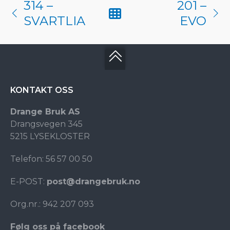
314 –
201 –
SVARTLIA
EVO
KONTAKT OSS
Drange Bruk AS
Drangsvegen 345
5215 LYSEKLOSTER
Telefon: 56 57 00 50
E-POST:
post@drangebruk.no
Org.nr.: 942 207 093
Følg oss på facebook